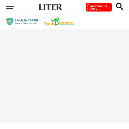
Подписка на
газету