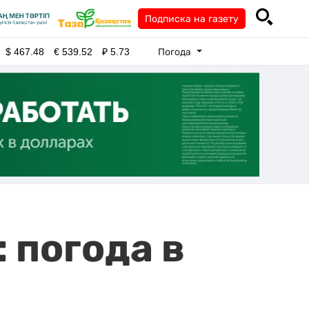
Подписка на газету
Погода
$
467.48
€
539.52
₽
5.73
 погода в