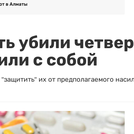
ют в Алматы
ть убили четвер
или с собой
"защитить" их от предполагаемого насил