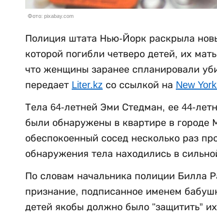
Фото: pixabay.com
Полиция штата Нью-Йорк раскрыла новы
которой погибли четверо детей, их мат
что женщины заранее спланировали убий
передает
Liter.kz
со ссылкой на
New York
Тела 64-летней Эми Стедман, ее 44-лет
были обнаружены в квартире в городе М
обеспокоенный сосед несколько раз пр
обнаружения тела находились в сильно
По словам начальника полиции Билла Р
признание, подписанное именем бабушки
детей якобы должно было "защитить” их