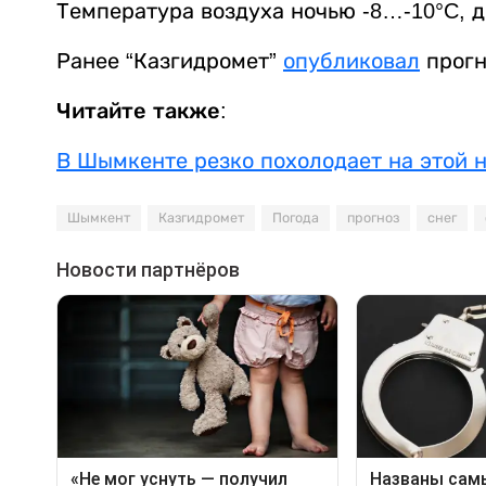
Температура воздуха ночью -8…-10°C, д
Ранее “Казгидромет”
опубликовал
прогн
Читайте также:
В Шымкенте резко похолодает на этой 
Шымкент
Казгидромет
Погода
прогноз
снег