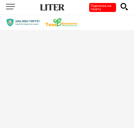
Подписка на
газету