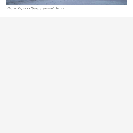
Фото: Радмир Фахрутдинов/Liter.kz