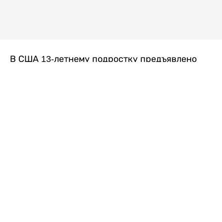
В США 13-летнему подростку предъявлено
обвинение в убийстве второй степени после
гибели его 14-летней сводной сестры. По
версии следствия, трагедия произошла
вскоре после ссоры между детьми, передает
Liter.kz
со ссылкой на
kmph.com
.
Как сообщили в полиции, девочка получила
огнестрельное ранение в голову. Она
скончалась от полученных травм.
Во время происшествия в доме находились
несколько человек, в том числе пятилетний