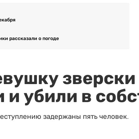
екабря
ики рассказали о погоде
евушку зверски
 и убили в соб
реступлению задержаны пять человек.