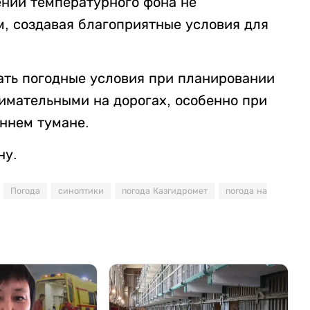
ений температурного фона не
м, создавая благоприятные условия для
ать погодные условия при планировании
нимательными на дорогах, особенно при
ннем тумане.
ну.
Погода
синоптики
погода Казгидромет
погода на