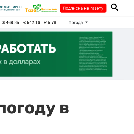
Подписка на газету
Погода
$
469.85
€
542.16
₽
5.78
погоду в