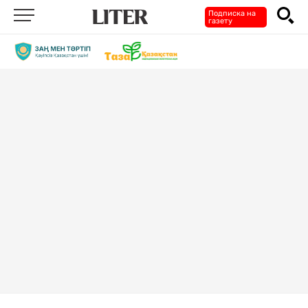
Подписка на
газету