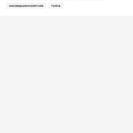
несовершеннолетняя
толпа