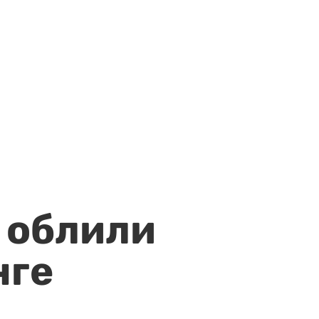
 облили
нге