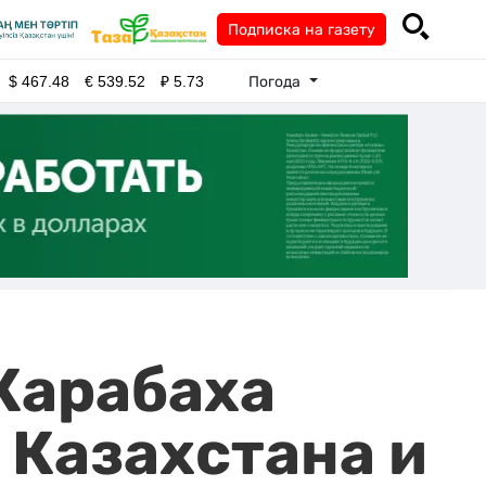
Подписка на газету
Погода
$
467.48
€
539.52
₽
5.73
Карабаха
 Казахстана и