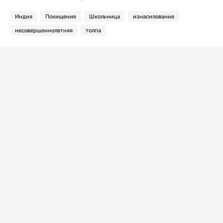
Индия
Похищение
Школьница
изнасилование
несовершеннолетняя
толпа