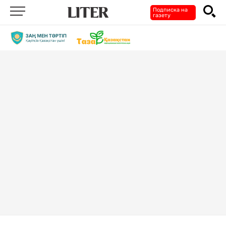
Подписка на
газету