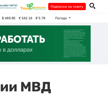
Подписка на газету
Погода
$
469.85
€
542.16
₽
5.78
мии МВД