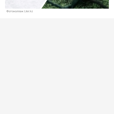
Фотоколлаж Liter.kz