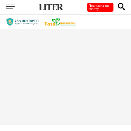
Подписка на
газету