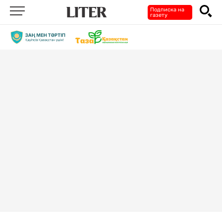
Подписка на
газету