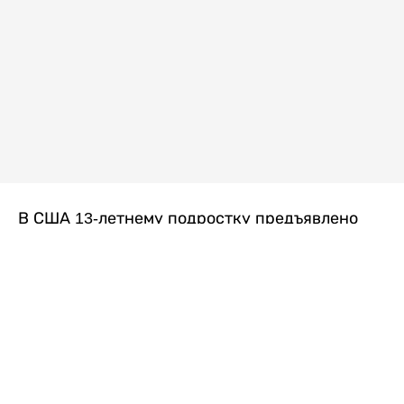
В США 13-летнему подростку предъявлено
обвинение в убийстве второй степени после
гибели его 14-летней сводной сестры. По
версии следствия, трагедия произошла
вскоре после ссоры между детьми, передает
Liter.kz
со ссылкой на
kmph.com
.
Как сообщили в полиции, девочка получила