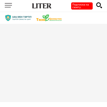
Подписка на
газету