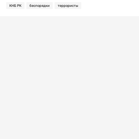
КНБ РК
беспорядки
террористы