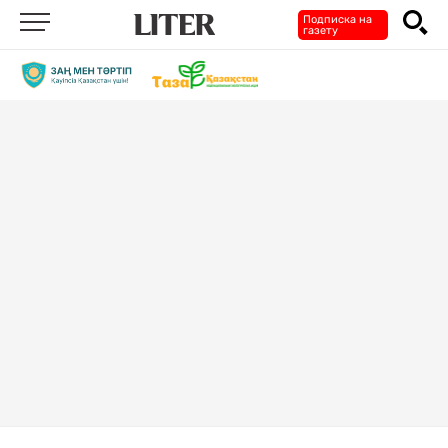
Подписка на
газету