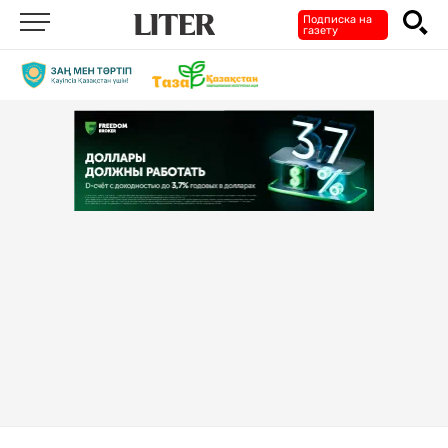
Подписка на
газету