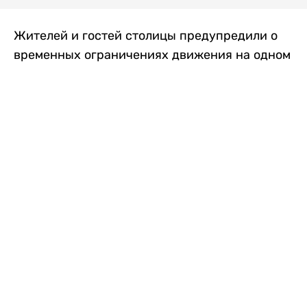
Жителей и гостей столицы предупредили о
временных ограничениях движения на одном
из самых загруженных проспектов города.
Причиной станут дорожные работы, которые
продлятся два дня, передает
Liter.kz
.
По информации городских служб, с 7 по 8
августа на проспекте Кабанбай батыра
пройдет ремонт дорожного покрытия. В связи
с этим движение будет частично ограничено
на участке от улицы Калкаман до улицы
Сарайшык. Полностью перекрывать дорогу не
планируется. На время ремонта движение
транспорта организуют по одной стороне
проезжей части в обоих направлениях, что