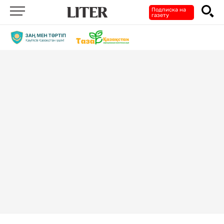
Подписка на
газету