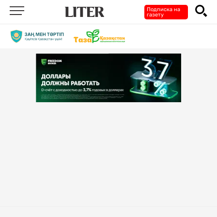
Подписка на
газету