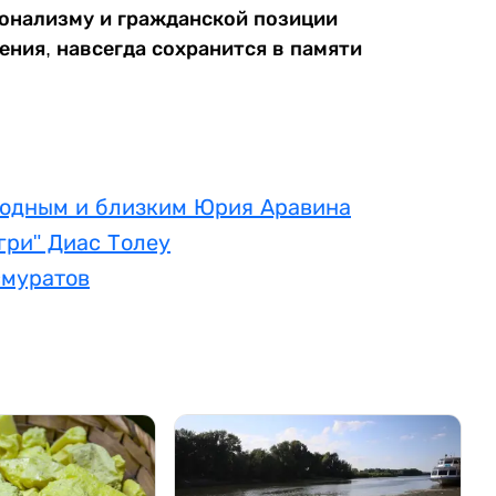
онализму и гражданской позиции
ения, навсегда сохранится в памяти
родным и близким Юрия Аравина
гри" Диас Толеу
смуратов