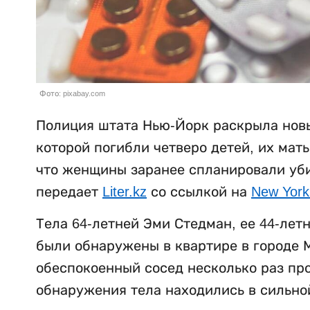
Фото: pixabay.com
Полиция штата Нью-Йорк раскрыла новы
которой погибли четверо детей, их мат
что женщины заранее спланировали убий
передает
Liter.kz
со ссылкой на
New York
Тела 64-летней Эми Стедман, ее 44-лет
были обнаружены в квартире в городе М
обеспокоенный сосед несколько раз пр
обнаружения тела находились в сильно