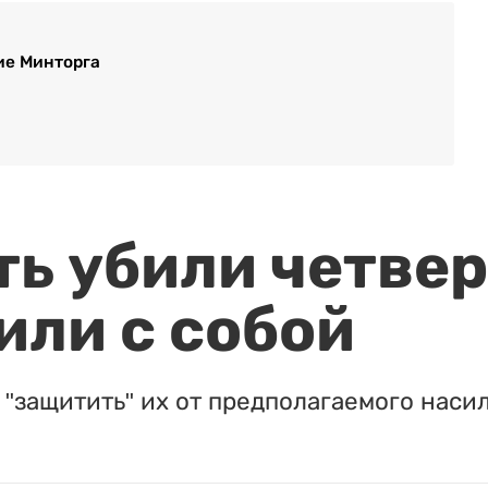
ие Минторга
ть убили четвер
или с собой
"защитить" их от предполагаемого насил