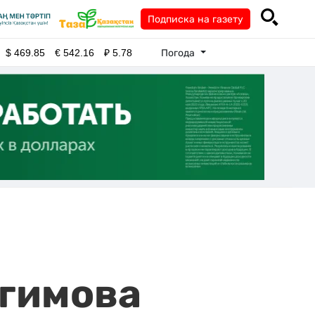
Подписка на газету
Погода
$
469.85
€
542.16
₽
5.78
гимова