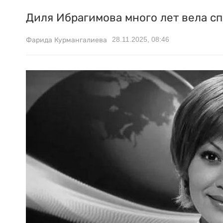
Диля Ибрагимова много лет вела с
28.11.2025, 08:46
Фарида Курмангалиева