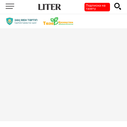
Подписка на
газету