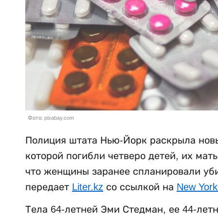
Фото: pixabay.com
Полиция штата Нью-Йорк раскрыла новы
которой погибли четверо детей, их мат
что женщины заранее спланировали убий
передает
Liter.kz
со ссылкой на
New York
Тела 64-летней Эми Стедман, ее 44-лет