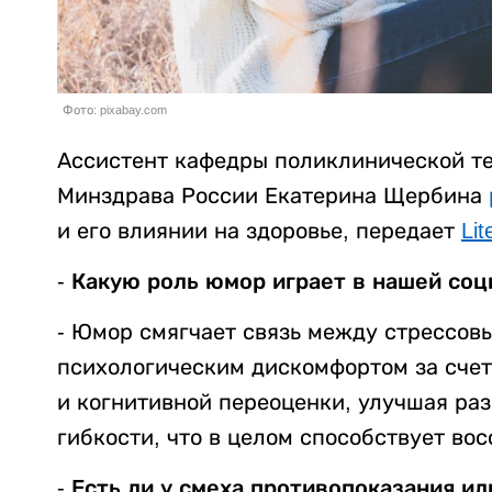
Фото: pixabay.com
Ассистент кафедры поликлинической т
Минздрава России Екатерина Щербина
и его влиянии на здоровье, передает
Lit
- Какую роль юмор играет в нашей соц
- Юмор смягчает связь между стрессов
психологическим дискомфортом за счет
и когнитивной переоценки, улучшая ра
гибкости, что в целом способствует во
- Есть ли у смеха противопоказания 