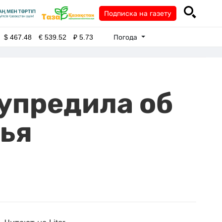
Подписка на газету
Погода
$
467.48
€
539.52
₽
5.73
дупредила об
вья