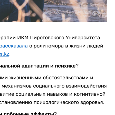
ерапии ИКМ Пироговского Университета
рассказала
о роли юмора в жизни людей
er.kz
.
иальной адаптации и психике?
ыми жизненными обстоятельствами и
 механизмов социального взаимодействия
звитие социальных навыков и когнитивной
сстановлению психологического здоровья.
или побочные эффекты?