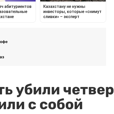
кофе
аз
ть убили четвер
или с собой