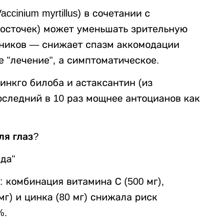
ccinium myrtillus) в сочетании с
осточек) может уменьшать зрительную
тников — снижает спазм аккомодации
е "лечение", а симптоматическое.
инкго билоба и астаксантин (из
последний в 10 раз мощнее антоцианов как
ля глаз?
да"
 комбинация витамина С (500 мг),
мг) и цинка (80 мг) снижала риск
%.