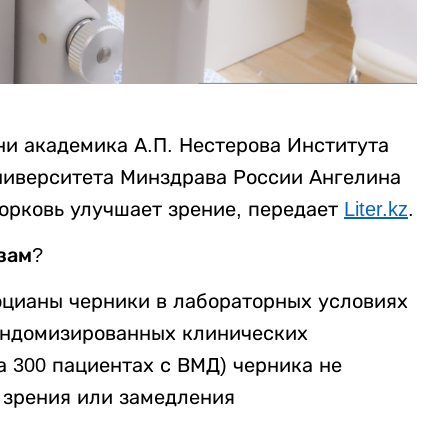
и академика А.П. Нестерова Института
ниверситета Минздрава России Ангелина
 морковь улучшает зрение, передает
Liter.kz
.
зам?
тоцианы черники в лабораторных условиях
андомизированных клинических
 300 пациентах с ВМД) черника не
 зрения или замедления