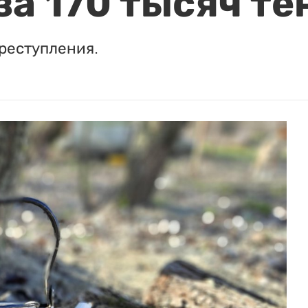
за 170 тысяч те
реступления.