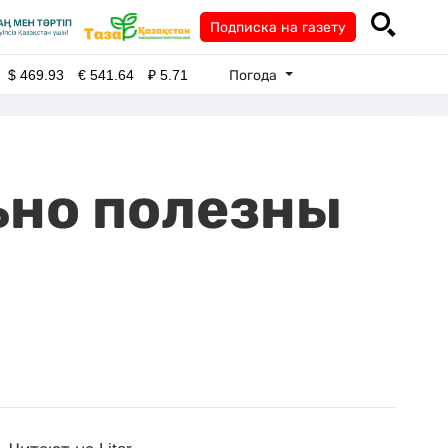
Подписка на газету
Погода
$
469.93
€
541.64
₽
5.71
ьно полезны