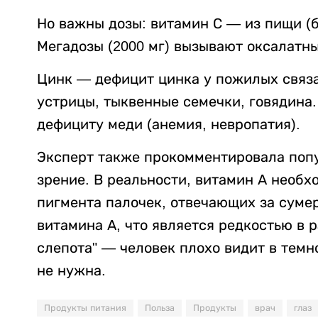
Но важны дозы: витамин С — из пищи (б
Мегадозы (2000 мг) вызывают оксалатны
Цинк — дефицит цинка у пожилых связа
устрицы, тыквенные семечки, говядина. 
дефициту меди (анемия, невропатия).
Эксперт также прокомментировала попу
зрение. В реальности, витамин А необх
пигмента палочек, отвечающих за суме
витамина А, что является редкостью в 
слепота" — человек плохо видит в темн
не нужна.
Продукты питания
Польза
Продукты
врач
глаз