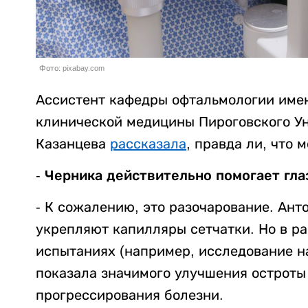
Фото: pixabay.com
Ассистент кафедры офтальмологии имен
клинической медицины Пироговского У
Казанцева
рассказала
, правда ли, что
- Черника действительно помогает гла
- К сожалению, это разочарование. Ан
укрепляют капилляры сетчатки. Но в р
испытаниях (например, исследование на
показала значимого улучшения остроты
прогрессирования болезни.