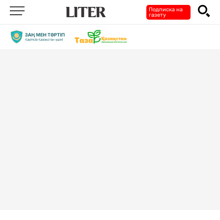
Подписка на
газету