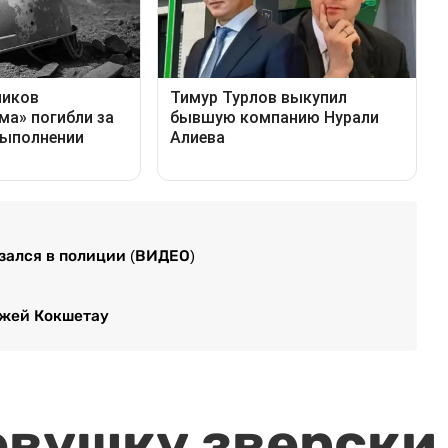
зался в полиции (ВИДЕО)
джей Кокшетау
евушку зверски