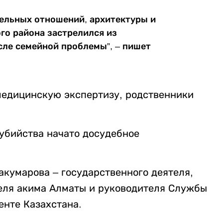
мельных отношений, архитектуры и
го района застрелился из
сле семейной проблемы”, – пишет
медицинскую экспертизу, родственники
оубийства начато досудебное
кумарова – государственного деятеля,
еля акима Алматы и руководителя Службы
нте Казахстана.