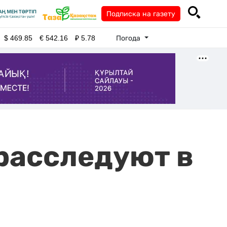
Подписка на газету
Погода
$
469.85
€
542.16
₽
5.78
расследуют в