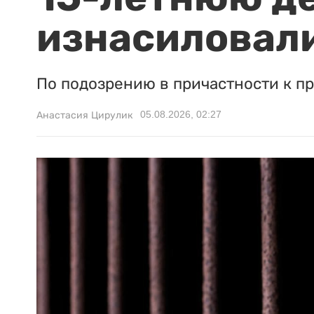
изнасиловали
По подозрению в причастности к п
05.08.2026, 02:27
Анастасия Цирулик