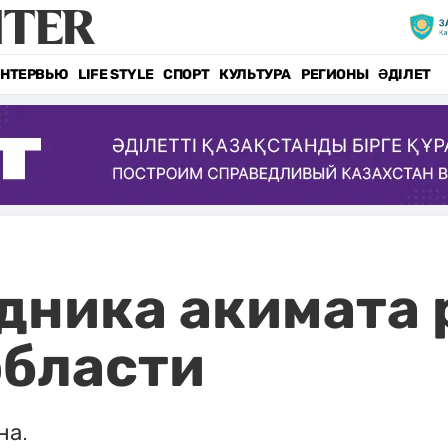
НТЕРВЬЮ
LIFE STYLE
СПОРТ
КУЛЬТУРА
РЕГИОНЫ
ӘДІЛЕТ
дника акимата 
области
на.