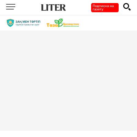
Подписка на
газету