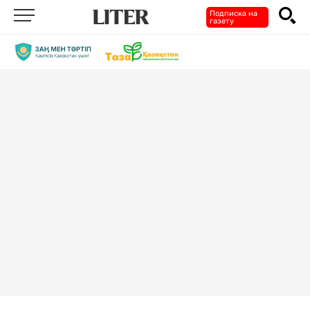
Подписка на
газету