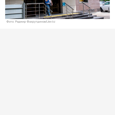
Фото: Радмир Фахрутдинов/Liter.kz