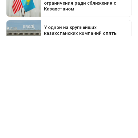
Предыдущая новость
Поездка в Тараз станет дольше: водителей
перенаправят на старый перевал
Свидетельство о постановке на учет периодического печатного
издания №16475-СИ от 24.04.2017 г. Выдано Комитетом
государственного контроля в области связи, информатизации
и средств массовой информации Министерства информации и
коммуникации Республики Казахстан.
Информационная продукция данного сетевого ресурса