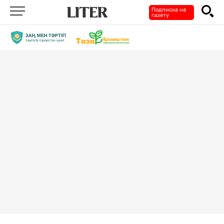
Подписка на
газету