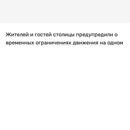
Жителей и гостей столицы предупредили о
временных ограничениях движения на одном
из самых загруженных проспектов города.
Причиной станут дорожные работы, которые
продлятся два дня, передает
Liter.kz
.
По информации городских служб, с 7 по 8
августа на проспекте Кабанбай батыра
пройдет ремонт дорожного покрытия. В связи
с этим движение будет частично ограничено
на участке от улицы Калкаман до улицы
Сарайшык. Полностью перекрывать дорогу не
планируется. На время ремонта движение