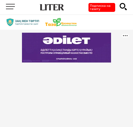
Подписка на
газету