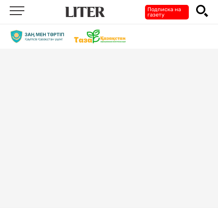
Подписка на
газету