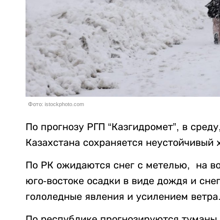
Фото: istockphoto.com
По прогнозу РГП “Казгидромет”, в сред
Казахстана сохраняется неустойчивый 
По РК ожидаются снег с метелью, на во
юго-востоке осадки в виде дождя и сне
гололедные явления и усилением ветра
По республике прогнозируются туманы.