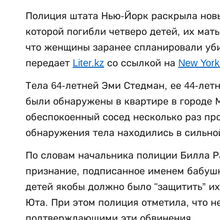
Полиция штата Нью-Йорк раскрыла новы
которой погибли четверо детей, их мат
что женщины заранее спланировали убий
передает
Liter.kz
со ссылкой на
New York
Тела 64-летней Эми Стедман, ее 44-лет
были обнаружены в квартире в городе М
обеспокоенный сосед несколько раз пр
обнаружения тела находились в сильно
По словам начальника полиции Билла Р
признание, подписанное именем бабушки
детей якобы должно было "защитить” их
Юта. При этом полиция отметила, что н
подтверждающими эти обвинения.