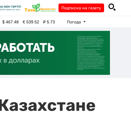
Подписка на газету
Погода
$
467.48
€
539.52
₽
5.73
 Казахстане