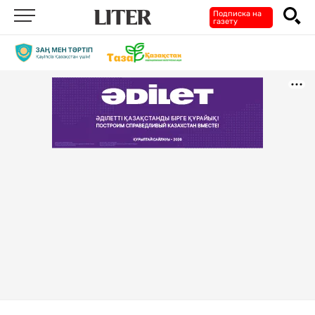
Подписка на
газету