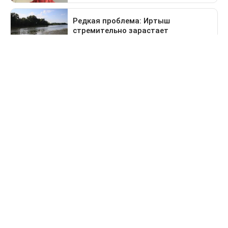
Предыдущая новость
Поездка в Тараз станет дольше: водителей
перенаправят на старый перевал
Деньги
За сколько продают и
покупают доллары в
обменниках Казахстана 6
августа
Опубликованы новые курсы обмена валют.
Сегодня, 09:08
Нэля Сулейменова