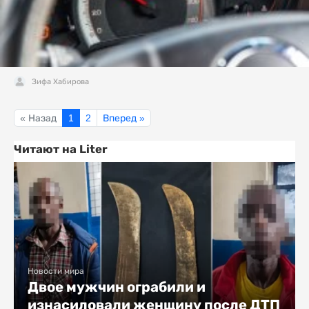
Зифа Хабирова
« Назад
1
2
Вперед »
Читают на Liter
Новости мира
Двое мужчин ограбили и
изнасиловали женщину после ДТП