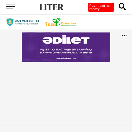
Подписка на
газету