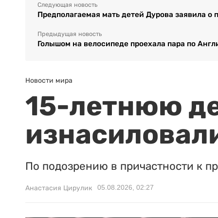
Следующая новость
Предполагаемая мать детей Дурова заявила о п
Предыдущая новость
Голышом на велосипеде проехала пара по Англ
Новости мира
15-летнюю д
изнасиловали
По подозрению в причастности к п
05.08.2026, 02:27
Анастасия Цирулик