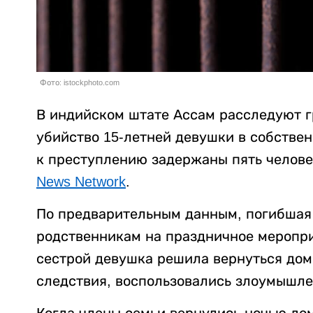
Фото: istockphoto.com
В индийском штате Ассам расследуют г
убийство 15-летней девушки в собстве
к преступлению задержаны пять челове
News Network
.
По предварительным данным, погибшая 
родственникам на праздничное меропри
сестрой девушка решила вернуться дом
следствия, воспользовались злоумышле
Когда члены семьи вернулись ночью до