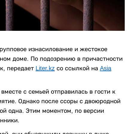
рупповое изнасилование и жестокое
нном доме. По подозрению в причастности
к, передает
Liter.kz
со ссылкой на
Asia
вместе с семьей отправилась в гости к
ятие. Однако после ссоры с двоюродной
ой одна. Этим моментом, по версии
нники.
мой, они обнаружили девушку в луже