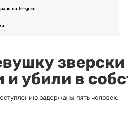
раве на Telegram
ии
евушку зверски
 и убили в соб
реступлению задержаны пять человек.