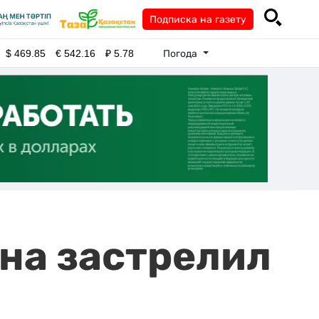
Подписка на газету
Погода
$
469.85
€
542.16
₽
5.78
ина застрелил