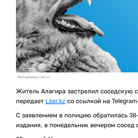
Фотоколлаж Liter.kz
Житель Алагира застрелил соседскую с
передает
Liter.kz
со ссылкой на Telegra
С заявлением в полицию обратилась 38
издания, в понедельник вечером сосед о