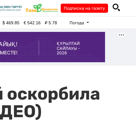
Подписка на газету
Погода
$
469.85
€
542.16
₽
5.78
 оскорбила
ИДЕО)