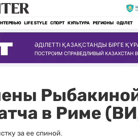
НТЕРВЬЮ
LIFE STYLE
СПОРТ
КУЛЬТУРА
РЕГИОНЫ
ӘДІЛЕТ
лены Рыбакиной
матча в Риме (В
тку за ее спиной.