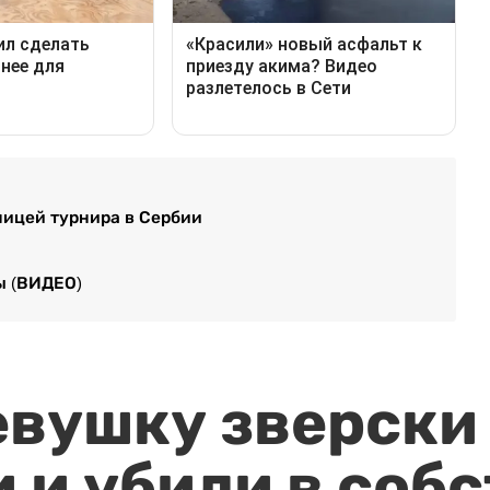
ницей турнира в Сербии
ы (ВИДЕО)
евушку зверски
 и убили в соб