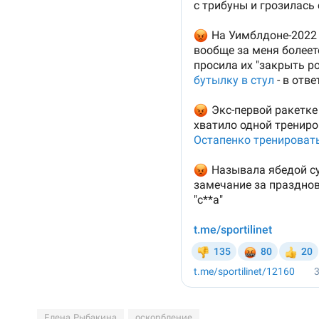
Елена Рыбакина
оскорбление