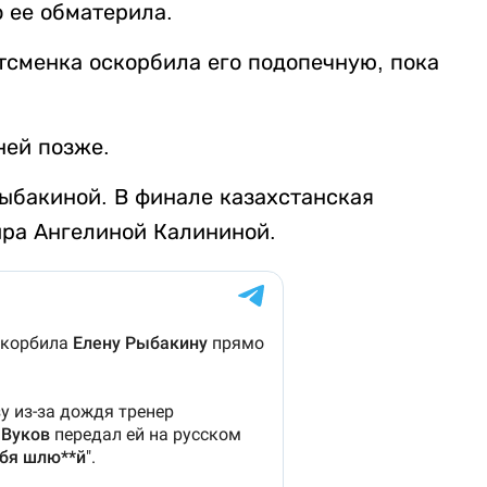
о ее обматерила.
тсменка оскорбила его подопечную, пока
ней позже.
Рыбакиной. В финале казахстанская
мира Ангелиной Калининой.