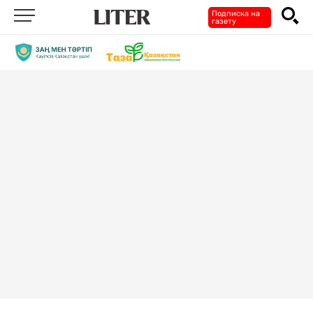
Подписка на
газету