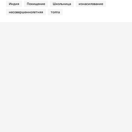
Индия
Похищение
Школьница
изнасилование
несовершеннолетняя
толпа