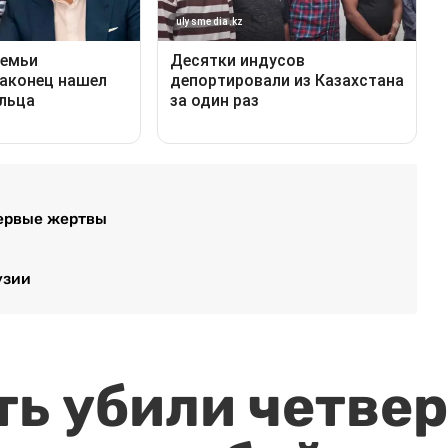
первые жертвы
узии
ть убили четвер