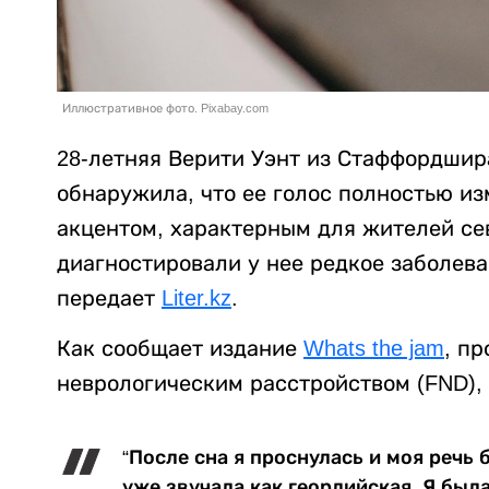
Иллюстративное фото. Pixabay.com
28-летняя Верити Уэнт из Стаффордшир
обнаружила, что ее голос полностью из
акцентом, характерным для жителей сев
диагностировали у нее редкое заболева
передает
Liter.kz
.
Как сообщает издание
Whats the jam
, п
неврологическим расстройством (FND), 
“После сна я проснулась и моя речь 
уже звучала как геордийская. Я была