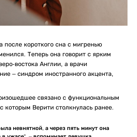
а после короткого сна с мигренью
менился. Теперь она говорит с ярким
еро-востока Англии, а врачи
ние – синдром иностранного акцента,
роизошедшее связано с функциональным
с которым Верити столкнулась ранее.
была невнятной, а через пять минут она
 в ужасе”, – вспоминает девушка.