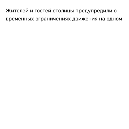
Жителей и гостей столицы предупредили о
временных ограничениях движения на одном
из самых загруженных проспектов города.
Причиной станут дорожные работы, которые
продлятся два дня, передает
Liter.kz
.
По информации городских служб, с 7 по 8
августа на проспекте Кабанбай батыра
пройдет ремонт дорожного покрытия. В связи
с этим движение будет частично ограничено
на участке от улицы Калкаман до улицы
Сарайшык. Полностью перекрывать дорогу не
планируется. На время ремонта движение
транспорта организуют по одной стороне
проезжей части в обоих направлениях, что
может привести к затруднениям в часы пик.