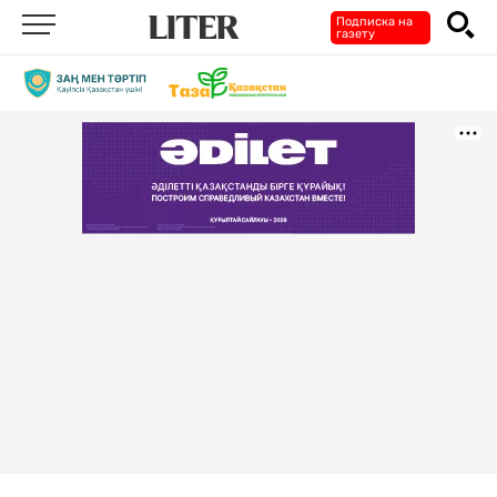
Подписка на
газету