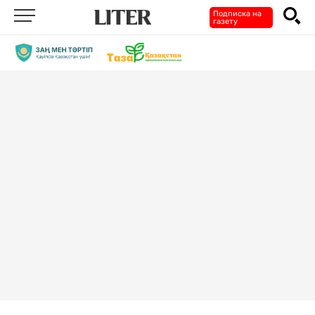
Подписка на
газету