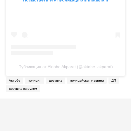
Публикация от Aktobe Akparat (@aktobe_akparat)
Актобе
полиция
девушка
полицейская машина
ДП
девушка за рулем