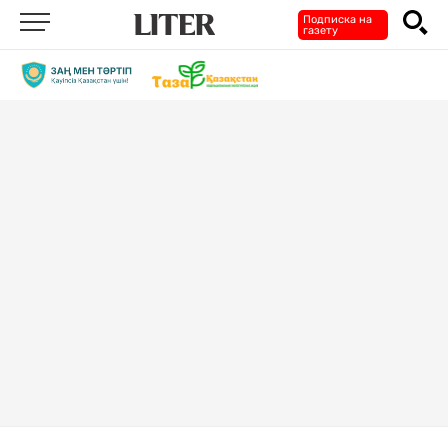
Подписка на
газету