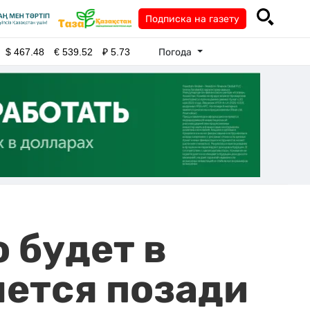
Подписка на газету
Погода
$
467.48
€
539.52
₽
5.73
 будет в
нется позади