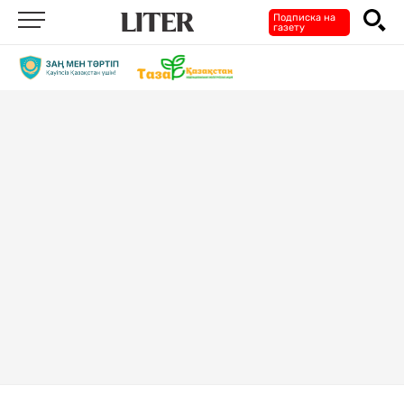
Подписка на
газету