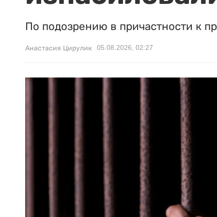
По подозрению в причастности к п
05.08.2026, 02:27
Анастасия Цирулик