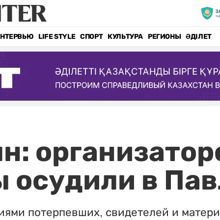
НТЕРВЬЮ
LIFE STYLE
СПОРТ
КУЛЬТУРА
РЕГИОНЫ
ӘДІЛЕТ
лн: организатор
 осудили в Пав
иями потерпевших, свидетелей и матери