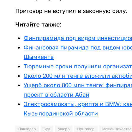
Приговор не вступил в законную силу.
Читайте также:
Финпирамида под видом инвестицио
Финансовая пирамида под видом юве
Шымкенте
Тюремные сроки получили организа
Около 200 млн тенге вложили актюб
Ущерб около 800 млн тенге: финпир
проект в области Абай
Электросамокаты, крипта и BMW: ка
Кызылординской области
Павлодар
Суд
ущерб
Приговор
Мошенничество