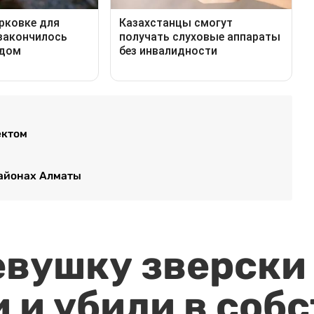
ектом
районах Алматы
евушку зверски
 и убили в соб