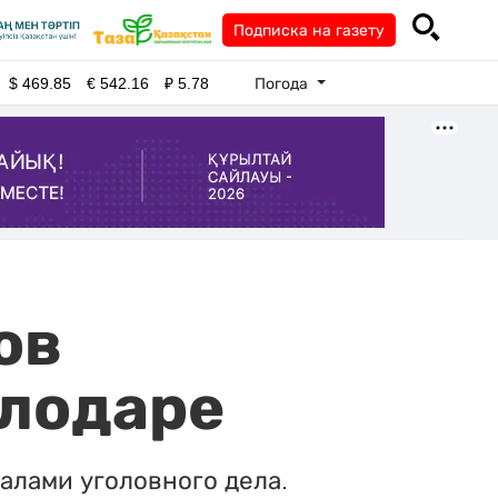
Подписка на газету
Погода
$
469.85
€
542.16
₽
5.78
ов
лодаре
алами уголовного дела.