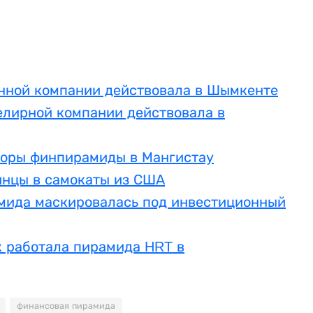
нной компании действовала в Шымкенте
лирной компании действовала в
торы финпирамиды в Мангистау
инцы в самокаты из США
амида маскировалась под инвестиционный
к работала пирамида HRT в
финансовая пирамида