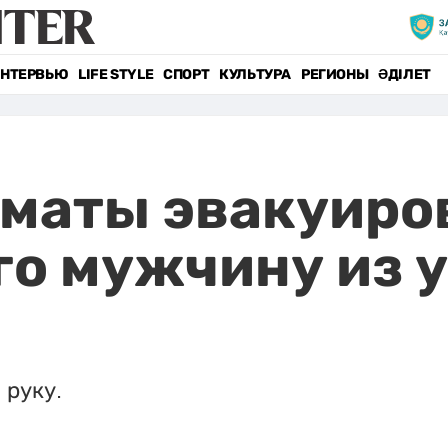
НТЕРВЬЮ
LIFE STYLE
СПОРТ
КУЛЬТУРА
РЕГИОНЫ
ӘДІЛЕТ
лматы эвакуиро
го мужчину из 
 руку.