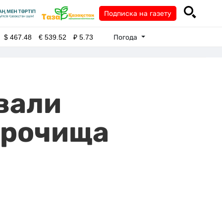
Подписка на газету
Погода
$
467.48
€
539.52
₽
5.73
вали
урочища