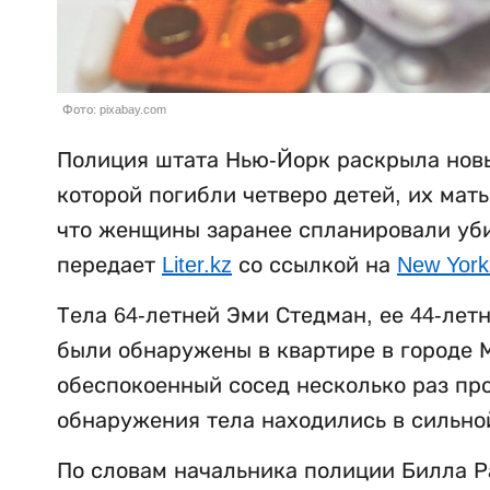
Фото: pixabay.com
Полиция штата Нью-Йорк раскрыла новы
которой погибли четверо детей, их мат
что женщины заранее спланировали убий
передает
Liter.kz
со ссылкой на
New York
Тела 64-летней Эми Стедман, ее 44-лет
были обнаружены в квартире в городе М
обеспокоенный сосед несколько раз пр
обнаружения тела находились в сильно
По словам начальника полиции Билла Р