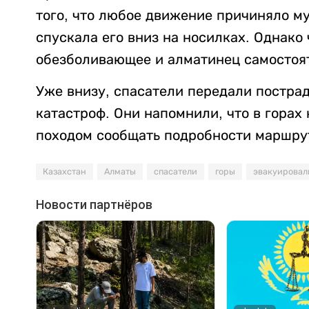
того, что любое движение причиняло м
спускала его вниз на носилках. Однако
обезболивающее и алматинец самостоят
Уже внизу, спасатели передали постр
катастроф. Они напомнили, что в горах
походом сообщать подробности маршру
Казахстан
Алматы
спасатели
горы
эвакуировал