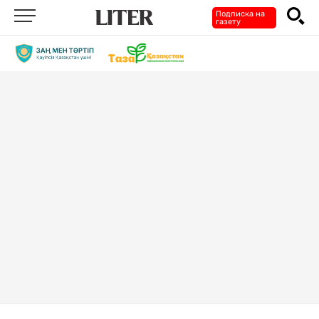
Подписка на
газету