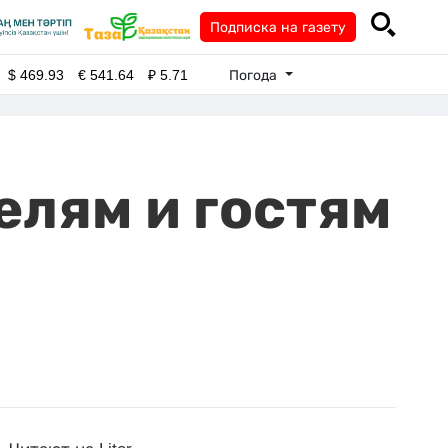
Подписка на газету
Погода
$
469.93
€
541.64
₽
5.71
елям и гостям