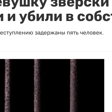
евушку зверски
 и убили в соб
реступлению задержаны пять человек.