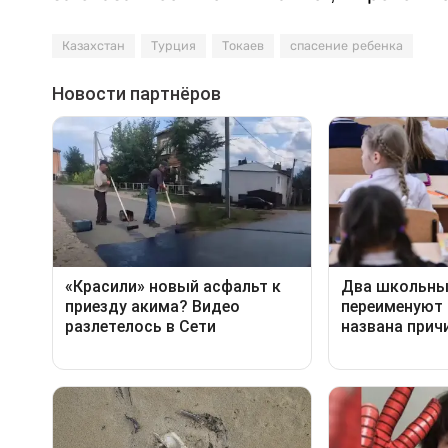
Казахстан
Турция
Токаев
спасение ребенка