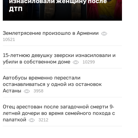
изнасиловали женщину после
ДТП
Землетрясение произошло в Армении
10521
15-летнюю девушку зверски изнасиловали и
убили в собственном доме
10299
Автобусы временно перестали
останавливаться у одной из остановок
Астаны
3958
Отец арестован после загадочной смерти 9-
летней дочери во время семейного похода с
палаткой
3212