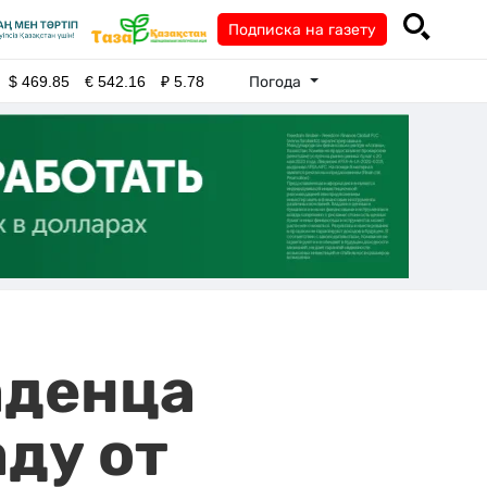
Подписка на газету
Погода
$
469.85
€
542.16
₽
5.78
аденца
ду от