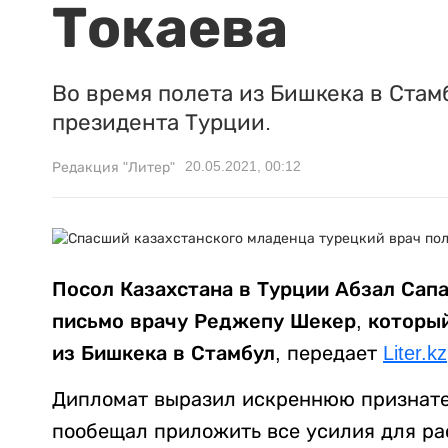
Токаева
Во время полета из Бишкека в Стам
президента Турции.
20.05.2021, 00:12
Редакция "Литер"
Посол Казахстана в Турции Абзал Сап
письмо врачу Реджепу Шекер, который
из Бишкека в Стамбул
, передает
Liter.kz
Дипломат выразил искреннюю признател
пообещал приложить все усилия для р