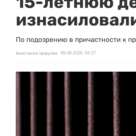
15-летнюю д
изнасиловали
По подозрению в причастности к п
05.08.2026, 02:27
Анастасия Цирулик