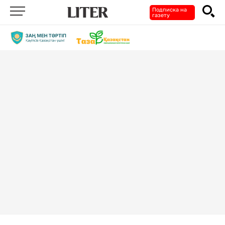
Подписка на
газету