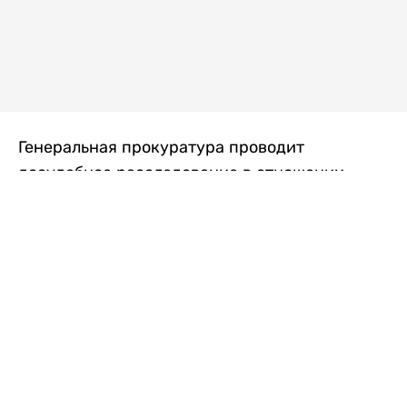
Генеральная прокуратура проводит
досудебное расследование в отношении
преступной группы, длительное время
занимавшейся экономической контрабандой
товаров из Китая в Казахстан, передает
Liter.kz
со ссылкой на Генпрокуратуру РК.
"Следствием установлено, что из 37
компаний, только по двум
аффилированным предприятиям
"Metlink" и "Urban Green" участниками