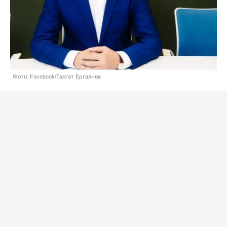
Фото: Facebook/Талгат Ергалиев