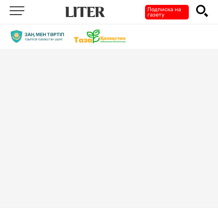
Подписка на
газету