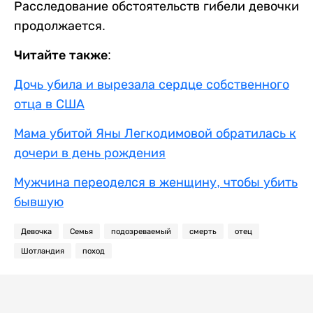
Расследование обстоятельств гибели девочки
продолжается.
Читайте также:
Дочь убила и вырезала сердце собственного
отца в США
Мама убитой Яны Легкодимовой обратилась к
дочери в день рождения
Мужчина переоделся в женщину, чтобы убить
бывшую
Девочка
Семья
подозреваемый
смерть
отец
Шотландия
поход