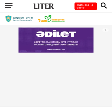
Подписка на
газету