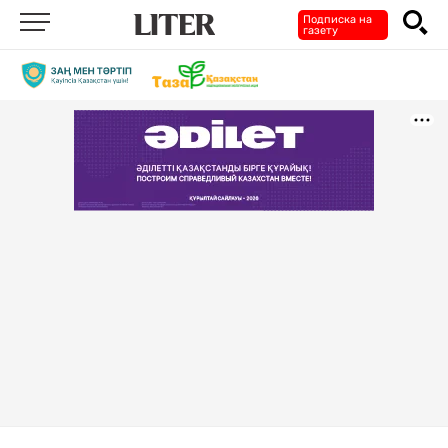
Подписка на
газету