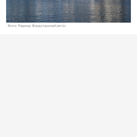
Фото: Радмир Фахрутдинов/Liter.kz