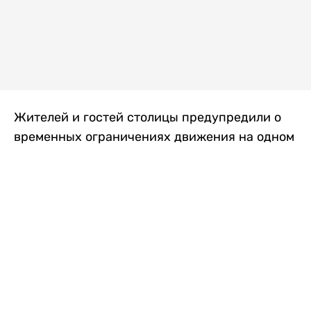
Жителей и гостей столицы предупредили о
временных ограничениях движения на одном
из самых загруженных проспектов города.
Причиной станут дорожные работы, которые
продлятся два дня, передает
Liter.kz
.
По информации городских служб, с 7 по 8
августа на проспекте Кабанбай батыра
пройдет ремонт дорожного покрытия. В связи
с этим движение будет частично ограничено
на участке от улицы Калкаман до улицы