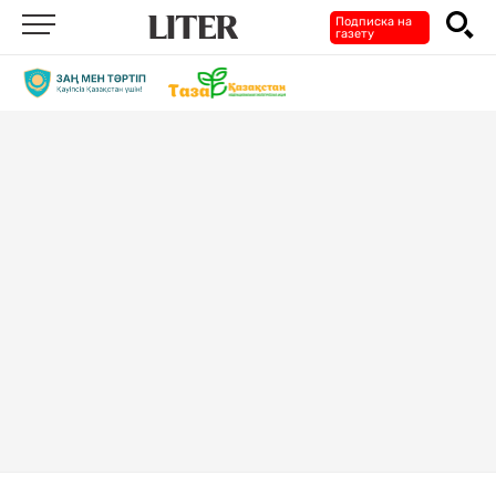
Подписка на
газету