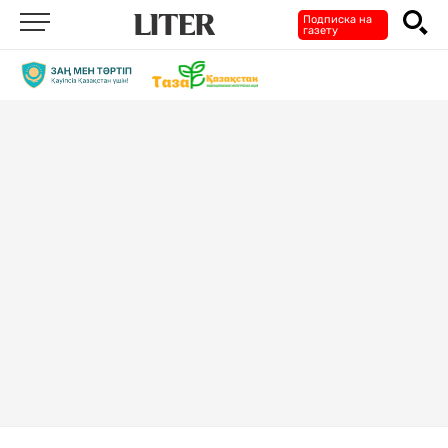
Подписка на
газету